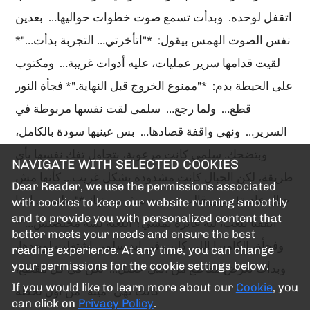
اتقفل لوحده. وبدأت تسمع صوت خطوات حواليها… بعدين
نفس الصوت الهمس بيقول: *"اتأخرتي… التجربة بدأت…"*
لقيت قدامها سرير عمليات، عليه أدوات غريبة… ومكتوب
على الحيطة بدم: *"ممنوع الخروج قبل النهاية."* فجأة النور
قطع… ولما رجع… سلمى لقت نفسها مربوطة في
السرير… ونهى واقفة قصادها… بس عينيها سودة بالكامل،
وبتضحك. سلمى كانت مرعوبة، بتحاول تفك نفسها بأي
NAVIGATE WITH SELECTED COOKIES
طريقة، لكن الحبال كانت مشدودة بشكل غريب… كأنها مش
Dear Reader, we use the permissions associated
حبال عادية! ونهى قالت بصوت مش صوتها: *"سلمى… احنا
with cookies to keep our website running smoothly
and to provide you with personalized content that
اتفقنا نلعب، ليه عايزة تمشي؟ اللعبة لسه مخلصتش…"*
better meets your needs and ensure the best
وفجأة، الكاميرا اللي كانت في إيد سلمى اشتغلت لوحدها،
reading experience. At any time, you can change
your permissions for the cookie settings below.
وبدأت تعرض مقاطع من اللي حصل… لكن في كل مقطع،
If you would like to learn more about our
Cookie
, you
كانت نهى "ميتة" من أول لحظة
can click on
Privacy Policy
.