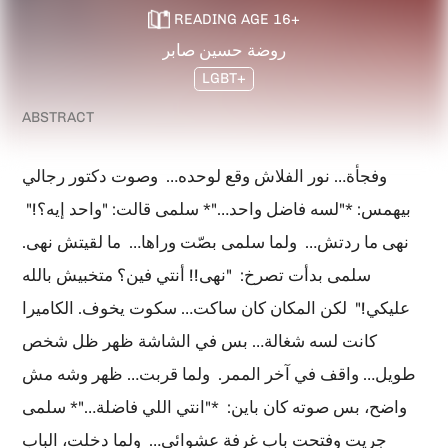
READING AGE
16
+
روضة حسين صابر
LGBT+
ABSTRACT
وفجأة… نور الفلاش وقع لوحده… وصوت دكتور رجالي
بيهمس: *"لسه فاضل واحد…"* سلمى قالت: "واحد إيه؟!"
نهى ما ردتش… ولما سلمى بصّت وراها… ما لقيتش نهى.
سلمى بدأت تصرخ: "نهى!! أنتي فين؟ متخبيش بالله
عليكي!" لكن المكان كان ساكت… سكوت يخوف. الكاميرا
كانت لسه شغالة… بس في الشاشة ظهر ظل شخص
طويل… واقف في آخر الممر. ولما قربت… ظهر وشه مش
واضح، بس صوته كان باين: *"انتي اللي فاضلة…"* سلمى
جريت وفتحت باب غرفة عشوائي… ولما دخلت، الباب