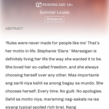
LORENZO
READING AGE
18
+
Summer Louise
Romance
ABSTRACT
‘Rules were never made for people like me’ That’s
her motto in life. Stephanie ‘Elara ‘ Marasigan is
definitely living her life the way she wanted it to be.
She loved her so-called freedom, and she always
choosing herself over any other. Mas importante
ang sarili niya kahit sa anong bagay sa mundo. She
chooses herself. Every time. No guilt. No apologies.
Dahil sa motto niya, maraming nag-aakala na isa
siyang typical spoiled rich brat. Nang