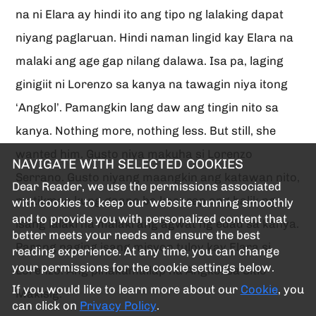
na ni Elara ay hindi ito ang tipo ng lalaking dapat
niyang paglaruan. Hindi naman lingid kay Elara na
malaki ang age gap nilang dalawa. Isa pa, laging
ginigiit ni Lorenzo sa kanya na tawagin niya itong
‘Angkol’. Pamangkin lang daw ang tingin nito sa
kanya. Nothing more, nothing less. But still, she
wanted him. Gusto niya makuha si Lorenzo
NAVIGATE WITH SELECTED COOKIES
Serrano. Gusto niyang maangkin ang katawan nito,
Dear Reader, we use the permissions associated
matikman kung gaano ba kasarap ang halik ng
with cookies to keep our website running smoothly
and to provide you with personalized content that
isang lalaki na malaki ang agwat ng edad sa kanya.
better meets your needs and ensure the best
Parang naging isang misyon tuloy kay Elara si
reading experience. At any time, you can change
your permissions for the cookie settings below.
Lorenzo. Ang pinakamailap na Angkol sa Sitio
If you would like to learn more about our
Cookie
, you
Makisig.
can click on
Privacy Policy
.