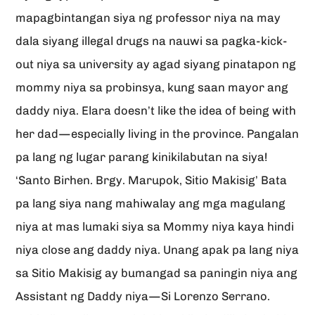
mapagbintangan siya ng professor niya na may
dala siyang illegal drugs na nauwi sa pagka-kick-
out niya sa university ay agad siyang pinatapon ng
mommy niya sa probinsya, kung saan mayor ang
daddy niya. Elara doesn’t like the idea of being with
her dad—especially living in the province. Pangalan
pa lang ng lugar parang kinikilabutan na siya!
‘Santo Birhen. Brgy. Marupok, Sitio Makisig’ Bata
pa lang siya nang mahiwalay ang mga magulang
niya at mas lumaki siya sa Mommy niya kaya hindi
niya close ang daddy niya. Unang apak pa lang niya
sa Sitio Makisig ay bumangad sa paningin niya ang
Assistant ng Daddy niya—Si Lorenzo Serrano.