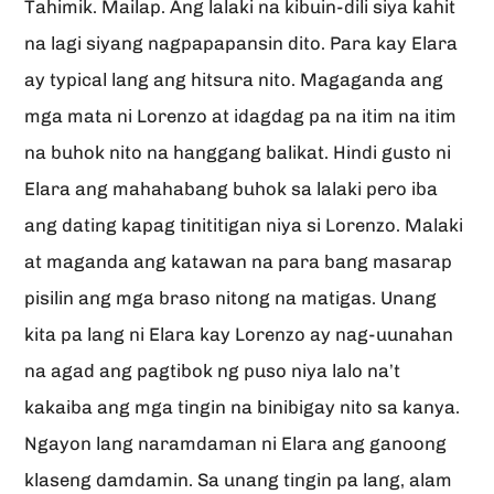
Tahimik. Mailap. Ang lalaki na kibuin-dili siya kahit
na lagi siyang nagpapapansin dito. Para kay Elara
ay typical lang ang hitsura nito. Magaganda ang
mga mata ni Lorenzo at idagdag pa na itim na itim
na buhok nito na hanggang balikat. Hindi gusto ni
Elara ang mahahabang buhok sa lalaki pero iba
ang dating kapag tinititigan niya si Lorenzo. Malaki
at maganda ang katawan na para bang masarap
pisilin ang mga braso nitong na matigas. Unang
kita pa lang ni Elara kay Lorenzo ay nag-uunahan
na agad ang pagtibok ng puso niya lalo na’t
kakaiba ang mga tingin na binibigay nito sa kanya.
Ngayon lang naramdaman ni Elara ang ganoong
klaseng damdamin. Sa unang tingin pa lang, alam