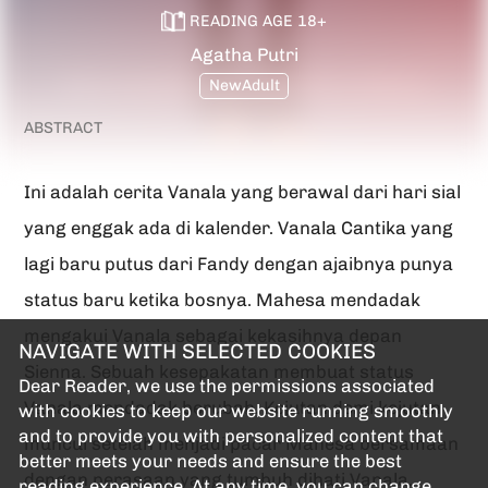
READING AGE
18
+
Agatha Putri
NewAdult
ABSTRACT
Ini adalah cerita Vanala yang berawal dari hari sial
yang enggak ada di kalender. Vanala Cantika yang
lagi baru putus dari Fandy dengan ajaibnya punya
status baru ketika bosnya. Mahesa mendadak
mengakui Vanala sebagai kekasihnya depan
NAVIGATE WITH SELECTED COOKIES
Sienna. Sebuah kesepakatan membuat status
Dear Reader, we use the permissions associated
Vanala mendadak berubah. Kejutan demi kejutan
with cookies to keep our website running smoothly
and to provide you with personalized content that
muncul setelah menjadi pacar Mahesa bersamaan
better meets your needs and ensure the best
dengan perasaan yang tumbuh dihati Vanala.
reading experience. At any time, you can change